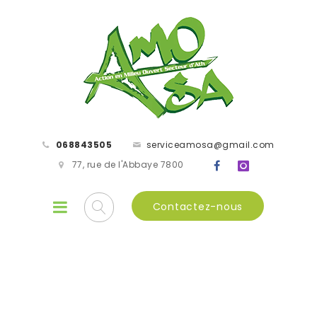
068843505
serviceamosa@gmail.com
77, rue de l'Abbaye 7800
Contactez-nous
rue d'Ath 31 - 7900 Leuze